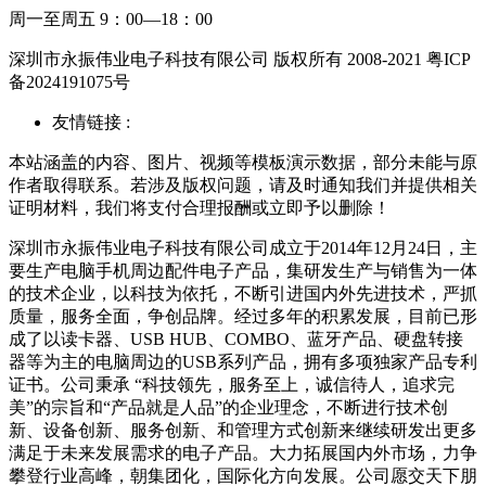
周一至周五 9：00—18：00
深圳市永振伟业电子科技有限公司 版权所有 2008-2021 粤ICP
备2024191075号
友情链接 :
本站涵盖的内容、图片、视频等模板演示数据，部分未能与原
作者取得联系。若涉及版权问题，请及时通知我们并提供相关
证明材料，我们将支付合理报酬或立即予以删除！
深圳市永振伟业电子科技有限公司成立于2014年12月24日，主
要生产电脑手机周边配件电子产品，集研发生产与销售为一体
的技术企业，以科技为依托，不断引进国内外先进技术，严抓
质量，服务全面，争创品牌。经过多年的积累发展，目前已形
成了以读卡器、USB HUB、COMBO、蓝牙产品、硬盘转接
器等为主的电脑周边的USB系列产品，拥有多项独家产品专利
证书。公司秉承 “科技领先，服务至上，诚信待人，追求完
美”的宗旨和“产品就是人品”的企业理念，不断进行技术创
新、设备创新、服务创新、和管理方式创新来继续研发出更多
满足于未来发展需求的电子产品。大力拓展国内外市场，力争
攀登行业高峰，朝集团化，国际化方向发展。公司愿交天下朋